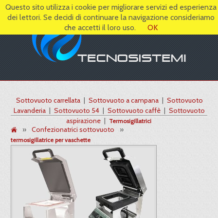
Questo sito utilizza i cookie per migliorare servizi ed esperienza
dei lettori. Se decidi di continuare la navigazione consideriamo
che accetti il loro uso.
OK
Sottovuoto carrellata
|
Sottovuoto a campana
|
Sottovuoto
Lavanderia
|
Sottovuoto 54
|
Sottovuoto caffè
|
Sottovuoto
aspirazione
|
Termosigillatrici
»
Confezionatrici sottovuoto
»
termosigillatrice per vaschette