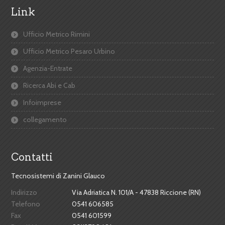
Link
Ufficio Metrico Rimini
Ufficio Metrico Pesaro Urbino
Agenzia-Entrate
Ricerca Abi e Cab
Infoimprese
collegamento
Contatti
Tecnosistemi di Zanini Glauco
Indirizzo
Via Adriatica N. 101/A - 47838 Riccione (RN)
Telefono
0541 606585
Fax
0541 601599