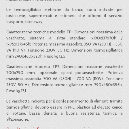
Le termosigillatrici elettriche da banco sono indicate per
rosticcerie, supermercati e ristoranti che offrono il servizio
d'asporto, take away
Caratteristiche tecniche modello TP1: Dimensioni massima delle
vaschette, sistema a slitta standard 1x190x137x70h /
1x95x137x45h; Potenza massima assorbita 350 VA (230 H) - 350
VA (110 V); Tensione 230V 50 Hz; Dimensioni termosigillatrice
mm 240x460x320h; Peso kg 12,5
Caratteristiche modello TP2: Dimensioni massime vaschette
200x290 mm, opzionale ripiani portavaschette; Potenza
massima assorbita 700 VA (230H) - 700 VA (110V); Tensione
230V 50 Hz; Dimensioni termosigillatrice mm 290x480x355h;
Peso kg 17,1.
Le vaschette indicate per il confezionamento di alimenti tramite
termosigillatrici devono essere in PPL, plastica ad elevato carico
di rottura, bassa densità e buona resistenza termica e
all'abrasione.