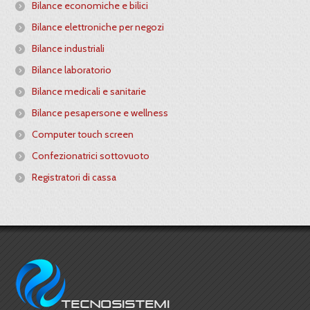
Bilance economiche e bilici
Bilance elettroniche per negozi
Bilance industriali
Bilance laboratorio
Bilance medicali e sanitarie
Bilance pesapersone e wellness
Computer touch screen
Confezionatrici sottovuoto
Registratori di cassa