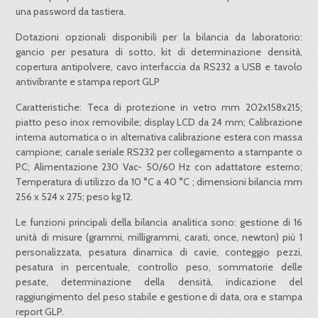
una password da tastiera.
Dotazioni opzionali disponibili per la bilancia da laboratorio:
gancio per pesatura di sotto, kit di determinazione densità,
copertura antipolvere, cavo interfaccia da RS232 a USB e tavolo
antivibrante e stampa report GLP
Caratteristiche: Teca di protezione in vetro mm 202x158x215;
piatto peso inox removibile; display LCD da 24 mm; Calibrazione
interna automatica o in alternativa calibrazione estera con massa
campione; canale seriale RS232 per collegamento a stampante o
PC; Alimentazione 230 Vac- 50/60 Hz con adattatore esterno;
Temperatura di utilizzo da 10 °C a 40 °C ; dimensioni bilancia mm
256 x 524 x 275; peso kg 12.
Le funzioni principali della bilancia analitica sono: gestione di 16
unità di misure (grammi, milligrammi, carati, once, newton) più 1
personalizzata, pesatura dinamica di cavie, conteggio pezzi,
pesatura in percentuale, controllo peso, sommatorie delle
pesate, determinazione della densità, indicazione del
raggiungimento del peso stabile e gestione di data, ora e stampa
report GLP.