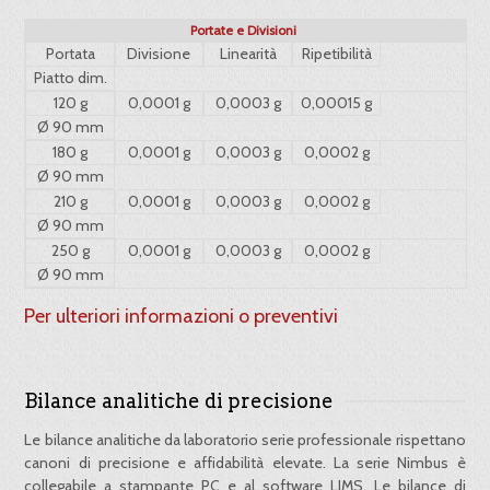
Portate e Divisioni
Portata
Divisione
Linearità
Ripetibilità
Piatto dim.
120 g
0,0001 g
0,0003 g
0,00015 g
Ø 90 mm
180 g
0,0001 g
0,0003 g
0,0002 g
Ø 90 mm
210 g
0,0001 g
0,0003 g
0,0002 g
Ø 90 mm
250 g
0,0001 g
0,0003 g
0,0002 g
Ø 90 mm
Per ulteriori informazioni o preventivi
Bilance analitiche di precisione
Le bilance analitiche da laboratorio serie professionale rispettano
canoni di precisione e affidabilità elevate. La serie Nimbus è
collegabile a stampante PC e al software LIMS. Le bilance di