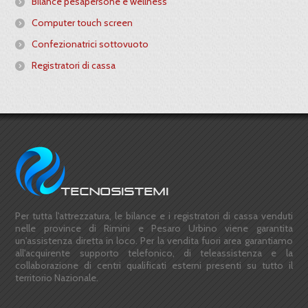
Bilance pesapersone e wellness
Computer touch screen
Confezionatrici sottovuoto
Registratori di cassa
Per tutta l'attrezzatura, le bilance e i registratori di cassa venduti
nelle province di Rimini e Pesaro Urbino viene garantita
un'assistenza diretta in loco. Per la vendita fuori area garantiamo
all'acquirente supporto telefonico, di teleassistenza e la
collaborazione di centri qualificati esterni presenti su tutto il
territorio Nazionale.