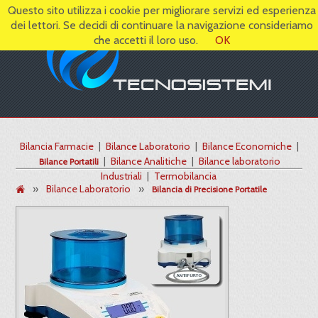
Questo sito utilizza i cookie per migliorare servizi ed esperienza
dei lettori. Se decidi di continuare la navigazione consideriamo
che accetti il loro uso.
OK
Bilancia Farmacie
|
Bilance Laboratorio
|
Bilance Economiche
|
|
Bilance Analitiche
|
Bilance laboratorio
Bilance Portatili
Industriali
|
Termobilancia
»
Bilance Laboratorio
»
Bilancia di Precisione Portatile