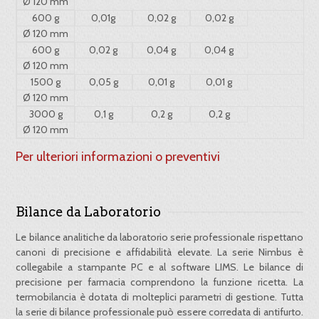
Ø 120 mm
600 g
0,01g
0,02 g
0,02 g
Ø 120 mm
600 g
0,02 g
0,04 g
0,04 g
Ø 120 mm
1500 g
0,05 g
0,01 g
0,01 g
Ø 120 mm
3000 g
0,1 g
0,2 g
0,2 g
Ø 120 mm
Per ulteriori informazioni o preventivi
Bilance da Laboratorio
Le bilance analitiche da laboratorio serie professionale rispettano
canoni di precisione e affidabilità elevate. La serie Nimbus è
collegabile a stampante PC e al software LIMS. Le bilance di
precisione per farmacia comprendono la funzione ricetta. La
termobilancia è dotata di molteplici parametri di gestione. Tutta
la serie di bilance professionale può essere corredata di antifurto.