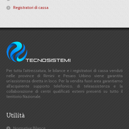
Registratori di cassa
Per tutta l'attrezzatura, le bilance e i registratori di cassa venduti
nelle province di Rimini e Pesaro Urbino viene garantita
un'assistenza diretta in loco. Per la vendita fuori area garantiamo
all'acquirente supporto telefonico, di teleassistenza e la
collaborazione di centri qualificati esterni presenti su tutto il
territorio Nazionale.
Utilità
Normative Bilance