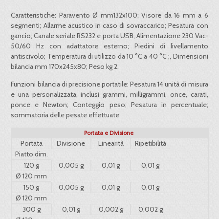
Caratteristiche: Paravento Ø mm132x100; Visore da 16 mm a 6
segmenti; Allarme acustico in caso di sovraccarico; Pesatura con
gancio; Canale seriale RS232 e porta USB; Alimentazione 230 Vac-
50/60 Hz con adattatore esterno; Piedini di livellamento
antiscivolo; Temperatura di utilizzo da 10 °C a 40 °C ;, Dimensioni
bilancia mm 170x245x80; Peso kg 2.
Funzioni bilancia di precisione portatile: Pesatura 14 unità di misura
e una personalizzata, inclusi grammi, milligrammi, once, carati,
ponce e Newton; Conteggio peso; Pesatura in percentuale;
sommatoria delle pesate effettuate.
Portata e Divisione
Portata
Divisione
Linearità
Ripetibilità
Piatto dim.
120 g
0,005 g
0,01 g
0,01 g
Ø 120 mm
150 g
0,005 g
0,01 g
0,01 g
Ø 120 mm
300 g
0,01 g
0,002 g
0,002 g